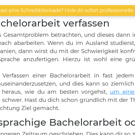
ast eine Schreibblockade? Hole dir sofort professionelle H
chelorarbeit verfassen
 Gesamtproblem betrachten, und dieses dann in v
ach abarbeiten. Wenn du im Ausland studierst
panien, dann wirst du mit der Schwierigkeit konfr
prache anzufertigen. Hierzu ist wohl eine gr
.
erfassen einer Bachelorarbeit in fast jedem 
auseinanderzusetzen, und dies kann so ziemlich
du heraus, wie du am besten vorgehst,
um eine 
t so schwer. Hast du dich schon gründlich mit der
Richtung Ziel gemacht.
hsprachige Bachelorarbeit o
ängeren Zeitraum geschrieben. Dies kann dir so 