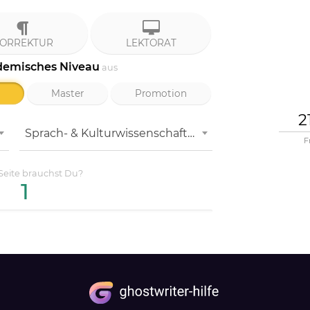
ORREKTUR
LEKTORAT
demisches Niveau
aus
Master
Promotion
Sprach- & Kulturwissenschaften
F
Seite
brauchst Du?