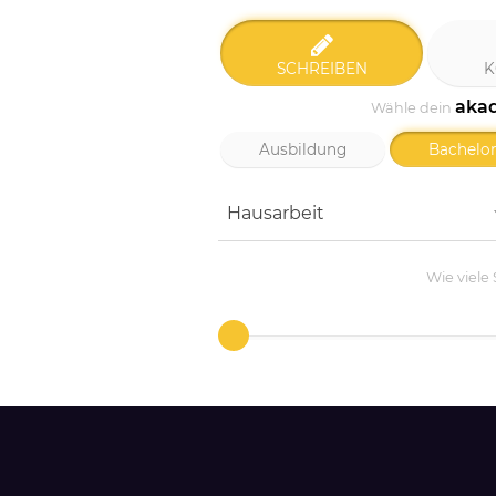
SCHREIBEN
K
aka
Wähle dein
Ausbildung
Bachelor
Hausarbeit
Wie viele