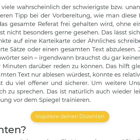
viele wahrscheinlich der schwierigste bzw. una
deren Tipp bei der Vorbereitung, wie man diese 
das gesamte Referat frei gehalten wird, ohne ein
t nicht besonders gerne gesehen. Das lässt sich 
te auf eine Karteikarte oder Ähnliches schreiben
te Sätze oder einen gesamten Text abzulesen.
hwörter sein – irgendwann brauchst du gar keine
 Minuten darüber reden zu können. Das hilft gl
ten Text nur ablesen würdest, könnte es relativ
t du viel offener und sicherer. Um weitere Unsi
h zu sprechen. Das ist natürlich auch wieder leic
ung vor dem Spiegel trainieren.
Inspiriere deinen Dozenten
chten?