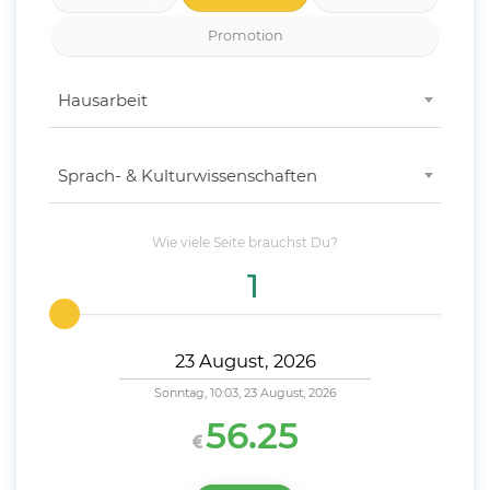
Promotion
Hausarbeit
Sprach- & Kulturwissenschaften
Wie viele
Seite
brauchst Du?
Sonntag, 10:03, 23 August, 2026
56.25