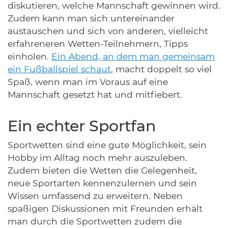
diskutieren, welche Mannschaft gewinnen wird.
Zudem kann man sich untereinander
austauschen und sich von anderen, vielleicht
erfahreneren Wetten-Teilnehmern, Tipps
einholen.
Ein Abend, an dem man gemeinsam
ein Fußballspiel schaut
, macht doppelt so viel
Spaß, wenn man im Voraus auf eine
Mannschaft gesetzt hat und mitfiebert.
Ein echter Sportfan
Sportwetten sind eine gute Möglichkeit, sein
Hobby im Alltag noch mehr auszuleben.
Zudem bieten die Wetten die Gelegenheit,
neue Sportarten kennenzulernen und sein
Wissen umfassend zu erweitern. Neben
spaßigen Diskussionen mit Freunden erhält
man durch die Sportwetten zudem die