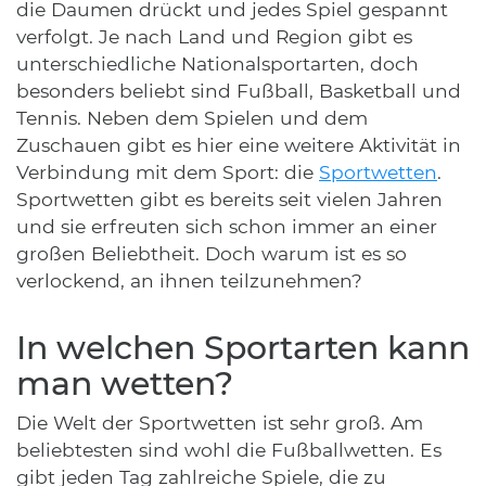
die Daumen drückt und jedes Spiel gespannt
verfolgt. Je nach Land und Region gibt es
unterschiedliche Nationalsportarten, doch
besonders beliebt sind Fußball, Basketball und
Tennis. Neben dem Spielen und dem
Zuschauen gibt es hier eine weitere Aktivität in
Verbindung mit dem Sport: die
Sportwetten
.
Sportwetten gibt es bereits seit vielen Jahren
und sie erfreuten sich schon immer an einer
großen Beliebtheit. Doch warum ist es so
verlockend, an ihnen teilzunehmen?
In welchen Sportarten kann
man wetten?
Die Welt der Sportwetten ist sehr groß. Am
beliebtesten sind wohl die Fußballwetten. Es
gibt jeden Tag zahlreiche Spiele, die zu