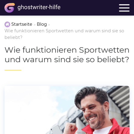
Startseite
Blog
Wie funktionieren Sportwetten und warum sind sie so
beliebt?
Wie funktionieren Sportwetten
und warum sind sie so beliebt?