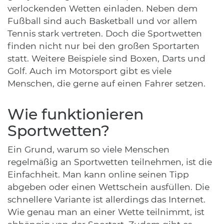
verlockenden Wetten einladen. Neben dem
Fußball sind auch Basketball und vor allem
Tennis stark vertreten. Doch die Sportwetten
finden nicht nur bei den großen Sportarten
statt. Weitere Beispiele sind Boxen, Darts und
Golf. Auch im Motorsport gibt es viele
Menschen, die gerne auf einen Fahrer setzen.
Wie funktionieren
Sportwetten?
Ein Grund, warum so viele Menschen
regelmäßig an Sportwetten teilnehmen, ist die
Einfachheit. Man kann online seinen Tipp
abgeben oder einen Wettschein ausfüllen. Die
schnellere Variante ist allerdings das Internet.
Wie genau man an einer Wette teilnimmt, ist