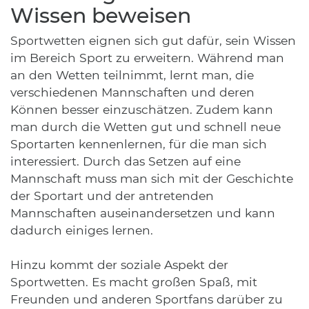
Wissen beweisen
Sportwetten eignen sich gut dafür, sein Wissen
im Bereich Sport zu erweitern. Während man
an den Wetten teilnimmt, lernt man, die
verschiedenen Mannschaften und deren
Können besser einzuschätzen. Zudem kann
man durch die Wetten gut und schnell neue
Sportarten kennenlernen, für die man sich
interessiert. Durch das Setzen auf eine
Mannschaft muss man sich mit der Geschichte
der Sportart und der antretenden
Mannschaften auseinandersetzen und kann
dadurch einiges lernen.
Hinzu kommt der soziale Aspekt der
Sportwetten. Es macht großen Spaß, mit
Freunden und anderen Sportfans darüber zu